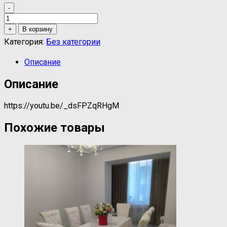
-
Количество
товара
+
В корзину
Железные
Категория:
Без категории
топчаны
в
Описание
Акрам
Мебель,
Описание
Душанбе,
Таджикитан
https://youtu.be/_dsFPZqRHgM
Похожие товары