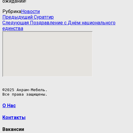
ожиданий!
Рубрика
Новости
Навигация
Предыдущая
Предыдущий
Суратгир
запись
Следующая
Следующая
Поздравление с Днём национального
по
запись
единства
записям
©2025 Акрам-Мебель.

Все права защищены.
О Нас
Контакты
Вакансии