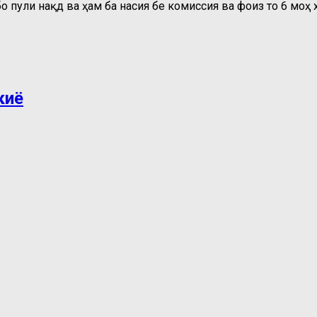
о пули нақд ва ҳам ба насия бе комиссия ва фоиз то 6 моҳ 
киё