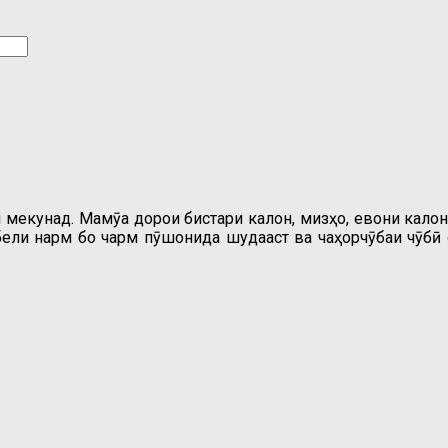
екунад. Маҷмӯа дорои бистари калон, мизҳо, ҷевони калон
ебели нарм бо чарм пӯшонида шудааст ва чаҳорчӯбаи чӯб