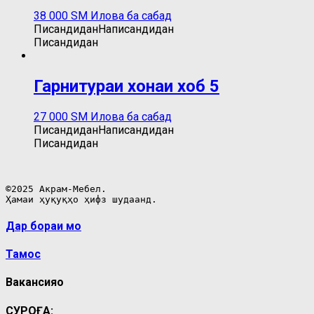
38 000
ЅМ
Илова ба сабад
Писандидан
Написандидан
Писандидан
Гарнитураи хонаи хоб 5
27 000
ЅМ
Илова ба сабад
Писандидан
Написандидан
Писандидан
©2025 Акрам-Мебел.

Ҳамаи ҳуқуқҳо ҳифз шудаанд.
Дар бораи мо
Тамос
Вакансияҳо
СУРОҒА: