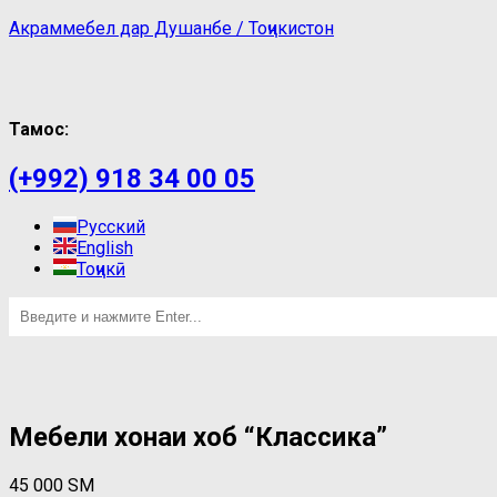
Акраммебел дар Душанбе / Тоҷикистон
Тамос:
(+992) 918 34 00 05
Русский
English
Тоҷикӣ
Мебели хонаи хоб “Классика”
45 000
ЅМ