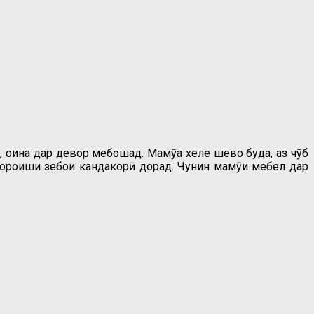
, оина дар девор мебошад. Маҷмӯа хеле шево буда, аз чӯб
ӣ ороиши зебои кандакорӣ дорад. Чунин маҷмӯи мебел дар