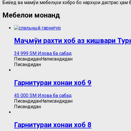
Биёед ва маҷмӯи мебелҳои хобро бо нархҳои дастрас ҳам б
Мебелҳои монанд
Маҷмӯи рахти хоб аз кишвари Тур
34 999
ЅМ
Илова ба сабад
Писандидан
Написандидан
Писандидан
Гарнитураи хонаи хоб 9
45 000
ЅМ
Илова ба сабад
Писандидан
Написандидан
Писандидан
Гарнитураи хонаи хоб 8