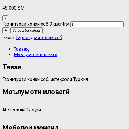
45 000
ЅМ
-
Гарнитураи хонаи хоб 9 quantity
+
Илова ба сабад
Бахш:
Гарнитураи хонаи хоб
Тавзеҳ
Маълумоти иловагӣ
Тавзеҳ
Гарнитураи хонаи хоб, истеҳсоли Туркия
Маълумоти иловагӣ
Истеҳсоли
Турция
Мебелҳои монанд