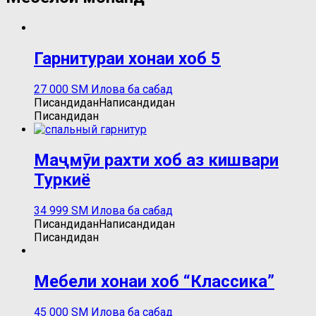
Гарнитураи хонаи хоб 5
27 000
ЅМ
Илова ба сабад
Писандидан
Написандидан
Писандидан
Маҷмӯи рахти хоб аз кишвари
Туркиё
34 999
ЅМ
Илова ба сабад
Писандидан
Написандидан
Писандидан
Мебели хонаи хоб “Классика”
45 000
ЅМ
Илова ба сабад