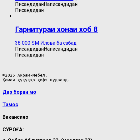
Писандидан
Написандидан
Писандидан
Гарнитураи хонаи хоб 8
38 000
ЅМ
Илова ба сабад
Писандидан
Написандидан
Писандидан
©2025 Акрам-Мебел.

Ҳамаи ҳуқуқҳо ҳифз шудаанд.
Дар бораи мо
Тамос
Вакансияҳо
СУРОҒА: