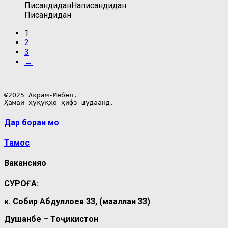
Писандидан
Написандидан
Писандидан
1
2
3
→
©2025 Акрам-Мебел.

Ҳамаи ҳуқуқҳо ҳифз шудаанд.
Дар бораи мо
Тамос
Вакансияҳо
СУРОҒА:
к. Собир Абдуллоев 33, (маҳаллаи 33)
Душанбе – Тоҷикистон