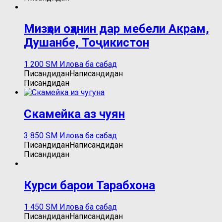
Мизҳои оҳанин дар мебели Акрам,
Душанбе, Тоҷикистон
1 200
ЅМ
Илова ба сабад
Писандидан
Написандидан
Писандидан
Скамейка аз чуян
3 850
ЅМ
Илова ба сабад
Писандидан
Написандидан
Писандидан
Курси барои Тарабхона
1 450
ЅМ
Илова ба сабад
Писандидан
Написандидан