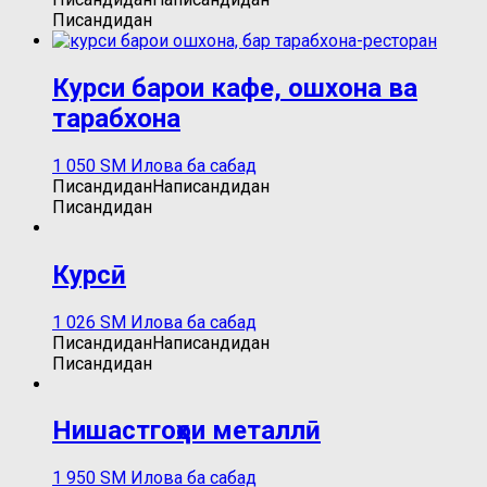
Писандидан
Курси барои кафе, ошхона ва
тарабхона
1 050
ЅМ
Илова ба сабад
Писандидан
Написандидан
Писандидан
Курсӣ
1 026
ЅМ
Илова ба сабад
Писандидан
Написандидан
Писандидан
Нишастгоҳҳои металлӣ
1 950
ЅМ
Илова ба сабад