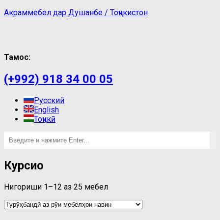
Акраммебел дар Душанбе / Тоҷикистон
Тамос:
(+992) 918 34 00 05
Русский
English
Тоҷикӣ
Курсиҳо
Нигориши 1–12 аз 25 мебел