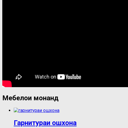
Мебелҳои монанд
Гарнитураи ошхона