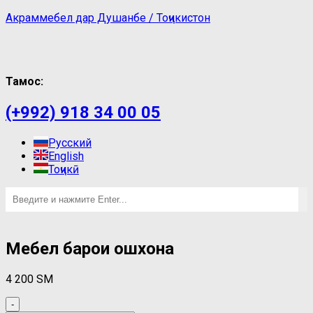
Акраммебел дар Душанбе / Тоҷикистон
Тамос:
(+992) 918 34 00 05
Русский
English
Тоҷикӣ
Мебел барои ошхона
4 200
ЅМ
-