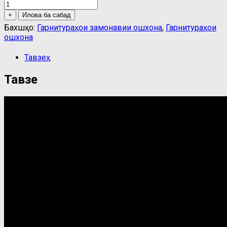
Мебел
барои
+
Илова ба сабад
ошхона
Бахшҳо:
Гарнитураҳои замонавии ошхона
,
Гарнитураҳои
quantity
ошхона
Тавзеҳ
Тавзеҳ