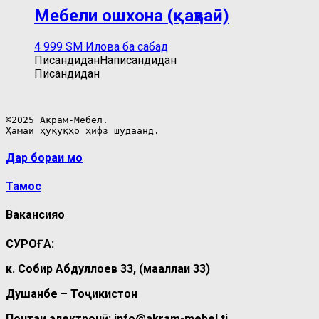
Мебели ошхона (қаҳваӣ)
4 999
ЅМ
Илова ба сабад
Писандидан
Написандидан
Писандидан
©2025 Акрам-Мебел.

Ҳамаи ҳуқуқҳо ҳифз шудаанд.
Дар бораи мо
Тамос
Вакансияҳо
СУРОҒА:
к. Собир Абдуллоев 33, (маҳаллаи 33)
Душанбе – Тоҷикистон
Почтаи электронӣ: info@akram-mebel.tj