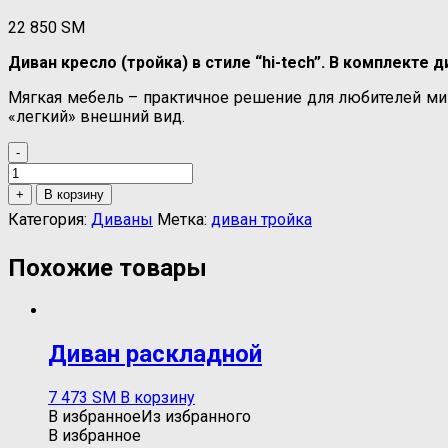
22 850
ЅМ
Диван кресло (тройка) в стиле “hi-tech”. В комплекте д
Мягкая мебель – практичное решение для любителей ми
«легкий» внешний вид.
-
Количество
товара
+
В корзину
Диван-
Категория:
Диваны
Метка:
диван тройка
кресло
"хай-
Похожие товары
тек"
2
Диван раскладной
7 473
ЅМ
В корзину
В избранное
Из избранного
В избранное