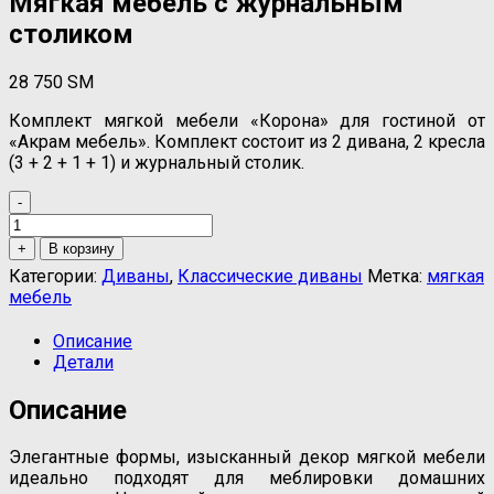
Мягкая мебель с журнальным
столиком
28 750
ЅМ
Комплект мягкой мебели «Корона» для гостиной от
«Акрам мебель». Комплект состоит из 2 дивана, 2 кресла
(3 + 2 + 1 + 1) и журнальный столик.
-
Количество
товара
+
В корзину
Мягкая
Категории:
Диваны
,
Классические диваны
Метка:
мягкая
мебель
мебель
с
журнальным
Описание
столиком
Детали
Описание
Элегантные формы, изысканный декор мягкой мебели
идеально подходят для меблировки домашних