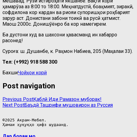
мешавад. Рузи истироҳати якшанбе. Вақти кори
ҳамарӯза аз 8:00 то 18:00. Меҳнатдустӣ, боаҳмият, зиракӣ,
софдилона кор кардан ва риояи супоришҳои роҳбарият
зарур аст. Донистани забони тоҷикӣ ва русӣ ҳатмист.
Маош 2000с. Донишҷӯёнро ба кор намегирем.
Ба дустони худ ва шахсони ҳавасманд ин хабарро
расонед!
Суроға: ш. Душанбе, к. Раҳмон Набиев, 205 (Маҳалаи 33).
Тел: (+992) 918
588 300
Бахши
Ҷойҳои корӣ
Post navigation
Previous Post
Қаблӣ
Иди Рамазон муборак!
Next Post
Баъдӣ
Ташрифи мушовирон аз Руссия
©2025 Акрам-Мебел.

Ҳамаи ҳуқуқҳо ҳифз шудаанд.
Дар бораи мо