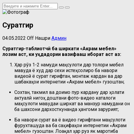
Суратгир
04.05.2022
Off
Нашри
Админ
Суратгир-таблиғотчӣ ба ширкати «Акрам мебел»
лозим аст, ки уҳдадории вазифааш иборат аст аз:
Ҳар рӯз 1-2 намуди маҳсулоти дар толори мебел
мавҷуда ё худ дар сехи истеҳсолиро ба навори
видеоӣ ё сурат гирифтан, монтаж кардан ва дар
шабакаҳои интернетии «Акрам мебел» гузоштан;
Сохтан, такмил ва доимо пур кардану дар ҳолати
актуалӣ нигоҳ доштани фото-видео каталоги
маҳсулоти мавҷудаи ширкат ва манзур намудани он
ба шахсони дархосткунанда ҳангоми зарурият;
Ба навори сурат ва ё видео гирифтани маҳсулоти
фурухташуда ва ба саҳифаҳои интернетии «Акрам
мебел» гузоштан. Лоақал ҳар руз як маротиба