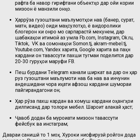
рафта ба навор гирифтани объектҳо дар ҷойи кории
мизоҷон ё манзили онҳо.
Ҳаррӯза гузоштани маълумотҳои нав (банер, сурат,
матн, видео) оиди маҳсулотҳо, ё видоролики
блогерон ки онро мо сарпарастӣ мекунем, дар
шабакаҳои иҷтимоӣ аз ҷумла Fb.com, Instagram, Ok.ru,
Tiktok, VK ва сомонаҳои Somon.tj, akram-mebel.tj,
Youtube.com, Yandex харита, Google харита ва паҳн
кардани он тавассути пахши тугмаи поделится дар
20-30 гуруҳои маруфи FB.
Пеш бурдани Тelegram канали ширкат ва дар он ҳар
руз гузоштани маълумоти нав ба нав ва инчунин
андешидани чора ҷиҳати афзош кардани шумораи
пайгирандагони он;
Ҳар рӯза пахш кардан ва хомуш кардани оҳангҳои
дилписанд дар толори мебел. Шароит алакай ҳаст;
Ҷавоб додан ба муроҷиати мизоҷон тавассути
фейсбук ва инстаграм;
Давраи санҷишӣ то 1 моҳ. Хуроки нисфирузӣ ройгон дода