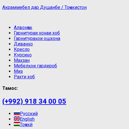
Акраммебел дар Душанбе / Тоҷикистон
Алвонҷак
Гарнитураи хонаи хоб
Гарнитураҳои ошхона
Диванҳо
Кресло
Курсиҳо
Махзан
Мебелҳои гардероб
Миз
Рахти хоб
Тамос:
(+992) 918 34 00 05
Русский
English
Тоҷикӣ