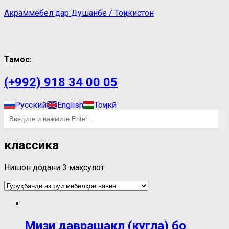
Акраммебел дар Душанбе / Тоҷикистон
Тамос:
(+992) 918 34 00 05
Русский
English
Тоҷикӣ
классика
Нишон додани 3 маҳсулот
Мизи даврашакл (кугла) бо