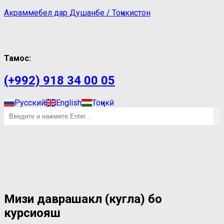
Акраммебел дар Душанбе / Тоҷикистон
Тамос:
(+992) 918 34 00 05
Русский
English
Тоҷикӣ
Мизи даврашакл (кугла) бо
курсиҳояш