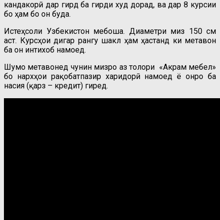
кандакорӣ дар гирд ба гирди худ дорад, ва дар 8 курсии
бо ҳам бо он буда.
Истеҳсоли Узбекистон мебоша. Диаметри миз 150 см
аст. Курсҳои дигар рангу шакл ҳам ҳастанд ки метавон
ба он интихоб намоед.
Шумо метавонед чунин мизро аз толори «Акрам мебел»
бо нархҳои рақобатпазир харидорӣ намоед ё онро ба
насия (қарз – кредит) гиред.