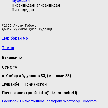
Муфассал
Писандидан
Написандидан
Писандидан
©2025 Акрам-Мебел.

Ҳамаи ҳуқуқҳо ҳифз шудаанд.
Дар бораи мо
Тамос
Вакансияҳо
СУРОҒА:
к. Собир Абдуллоев 33, (маҳаллаи 33)
Душанбе – Тоҷикистон
Почтаи электронӣ: info@akram-mebel.tj
Facebook
Tiktok
Youtube
Instagram
Whatsapp
Telegram