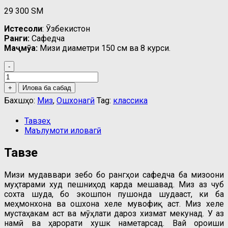
29 300
ЅМ
Истеҳсоли
: Ӯзбекистон
Ранги:
Cафедча
Маҷмӯа:
Мизи диаметри 150 см ва 8 курси.
-
Мизи
даврашакл
+
Илова ба сабад
(кугла)
Бахшҳо:
Миз
,
Ошхонагӣ
Tag:
классика
бо
курсиҳояш
Тавзеҳ
quantity
Маълумоти иловагӣ
Тавзеҳ
Мизи мудаввари зебо бо рангҳои сафедча ба мизоҷони
муҳтарами худ пешниҳод карда мешавад. Миз аз чуб
сохта шуда, бо экошпон пушонда шудааст, ки ба
меҳмонхона ва ошхона хеле мувофиқ аст. Миз хеле
мустаҳакам аст ва мӯҳлати дароз хизмат мекунад. У аз
намӣ ва ҳарорати хушк наметарсад. Вай ороиши