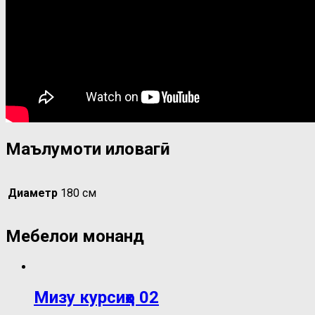
Маълумоти иловагӣ
Диаметр
180 см
Мебелҳои монанд
Мизу курсиҳо 02