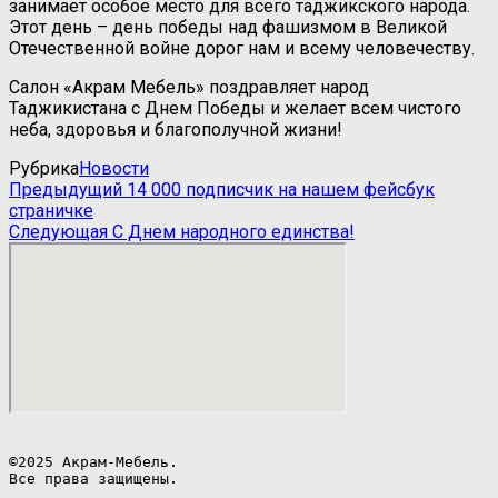
занимает особое место для всего таджикского народа.
Этот день – день победы над фашизмом в Великой
Отечественной войне дорог нам и всему человечеству.
Салон «Акрам Мебель» поздравляет народ
Таджикистана с Днем Победы и желает всем чистого
неба, здоровья и благополучной жизни!
Рубрика
Новости
Навигация
Предыдущая
Предыдущий
14 000 подписчик на нашем фейсбук
запись
страничке
по
Следующая
Следующая
С Днем народного единства!
записям
запись
©2025 Акрам-Мебель.

Все права защищены.