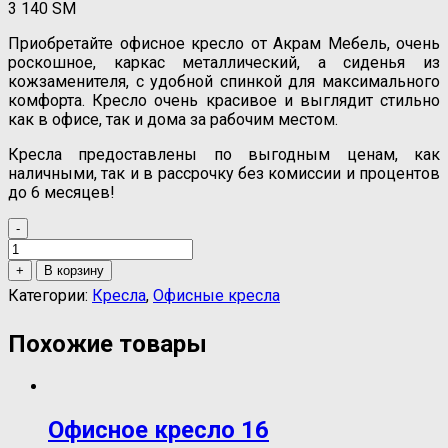
3 140
ЅМ
Приобретайте офисное кресло от Акрам Мебель, очень
роскошное, каркас металлический, а сиденья из
кожзаменителя, с удобной спинкой для максимального
комфорта. Кресло очень красивое и выглядит стильно
как в офисе, так и дома за рабочим местом.
Кресла предоставлены по выгодным ценам, как
наличными, так и в рассрочку без комиссии и процентов
до 6 месяцев!
-
Количество
товара
+
В корзину
Oфисное
Категории:
Кресла
,
Офисные кресла
кресло
22
Похожие товары
Oфисное кресло 16