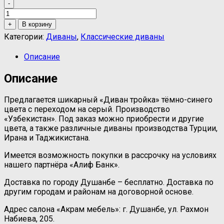
-
Количество
товара
+
В корзину
Диван
Категории:
Диваны
,
Классические диваны
тройка
тёмного
Описание
цвета
Описание
Предлагается шикарный «Диван тройка» тёмно-синего
цвета с переходом на серый. Производство
«Узбекистан». Под заказ можно приобрести и другие
цвета, а также различные диваны производства Турции,
Ирана и Таджикистана.
Имеется возможность покупки в рассрочку на условиях
нашего партнёра «Алиф Банк».
Доставка по городу Душанбе – бесплатно. Доставка по
другим городам и районам на договорной основе.
Адрес салона «Акрам мебель»: г. Душанбе, ул. Рахмон
Набиева, 205.