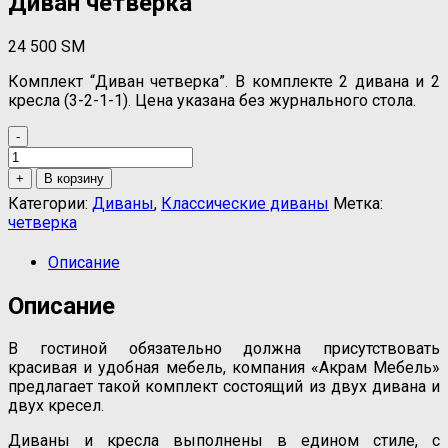
Диван четверка
24 500
ЅМ
Комплект “Диван четверка”. В комплекте 2 дивана и 2
кресла (3-2-1-1). Цена указана без журнального стола.
-
Количество
товара
+
В корзину
Диван
Категории:
Диваны
,
Классические диваны
Метка:
четверка
четверка
Описание
Описание
В гостиной обязательно должна присутствовать
красивая и удобная мебель, компания «Акрам Мебель»
предлагает такой комплект состоящий из двух дивана и
двух кресел.
Диваны и кресла выполнены в едином стиле, с