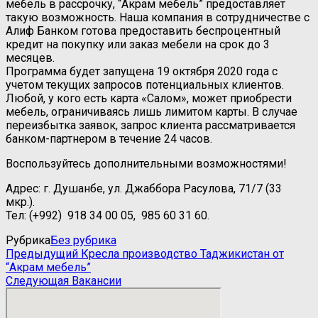
мебель в рассрочку, “Акрам мебель” предоставляет
такую возможность. Наша компания в сотрудничестве с
Алиф Банком готова предоставить беспроцентный
кредит на покупку или заказ мебели на срок до 3
месяцев.
Программа будет запущена 19 октября 2020 года с
учетом текущих запросов потенциальных клиентов.
Любой, у кого есть карта «Салом», может приобрести
мебель, ограничиваясь лишь лимитом карты. В случае
переизбытка заявок, запрос клиента рассматривается
банком-партнером в течение 24 часов.
Воспользуйтесь дополнительными возможностями!
Адрес: г. Душанбе, ул. Джаббора Расулова, 71/7 (33
мкр.).
Тел: (+992) ‌‌ 918 34 00 05, ‌‌‌ 985 60 31 60.
Рубрика
Без рубрика
Навигация
Предыдущая
Предыдущий
Кресла производство Таджикистан от
запись
“Акрам мебель”
по
Следующая
Следующая
Вакансии
записям
запись