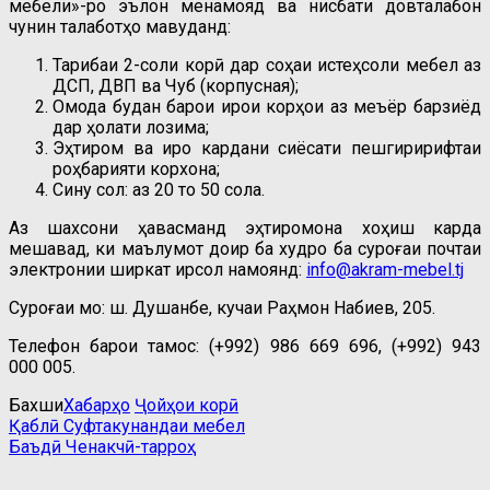
мебели»-ро эълон менамояд ва нисбати довталабон
чунин талаботҳо мавҷуданд:
Таҷрибаи 2-соли корӣ дар соҳаи истеҳсоли мебел аз
ДСП, ДВП ва Чуб (корпусная);
Омода будан барои иҷрои корҳои аз меъёр барзиёд
дар ҳолати лозима;
Эҳтиром ва иҷро кардани сиёсати пешгиририфтаи
роҳбарияти корхона;
Сину сол: аз 20 то 50 сола.
Аз шахсони ҳавасманд эҳтиромона хоҳиш карда
мешавад, ки маълумот доир ба худро ба суроғаи почтаи
электронии ширкат ирсол намоянд:
info@akram-mebel.tj
Суроғаи мо: ш. Душанбе, кучаи Раҳмон Набиев, 205.
Телефон барои тамос: (+992) 986 669 696, (+992) 943
000 005.
Бахши
Хабарҳо
Ҷойҳои корӣ
Post
Previous
Қаблӣ
Суфтакунандаи мебел
Post
Next
Баъдӣ
Ченакчӣ-тарроҳ
navigation
Post