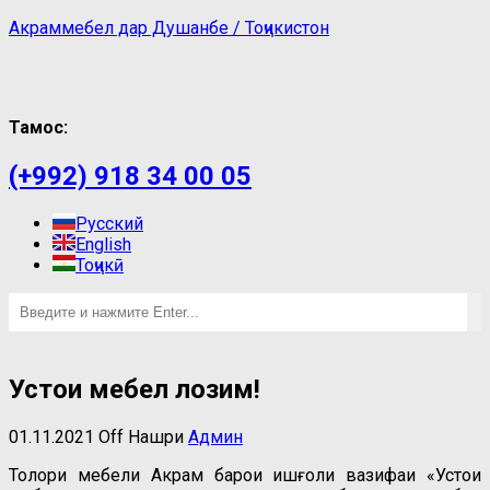
Акраммебел дар Душанбе / Тоҷикистон
Тамос:
(+992) 918 34 00 05
Русский
English
Тоҷикӣ
Устои мебел лозим!
01.11.2021
Off
Нашри
Админ
Толори мебели Акрам барои ишғоли вазифаи «Устои