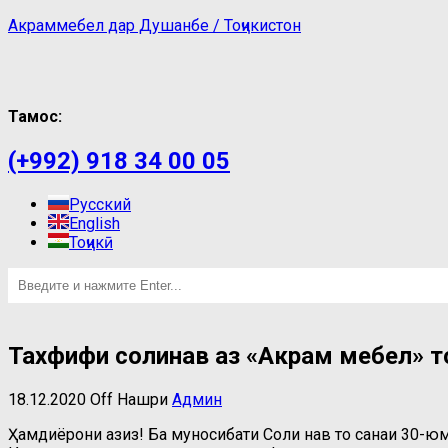
Акраммебел дар Душанбе / Тоҷикистон
Тамос:
(+992) 918 34 00 05
Русский
English
Тоҷикӣ
Тахфифи солинавӣ аз «Акрам мебел» т
18.12.2020
Off
Нашри
Админ
Ҳамдиёрони азиз! Ба муносибати Соли нав то санаи 30-ю