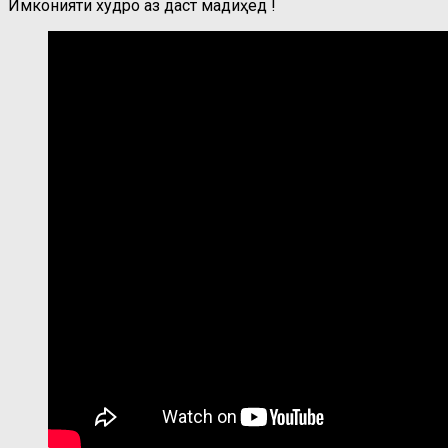
Имконияти худро аз даст мадиҳед !