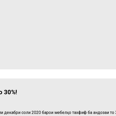
о 30%!
ми декабри соли 2020 барои мебелҳо тахфиф ба андозаи т