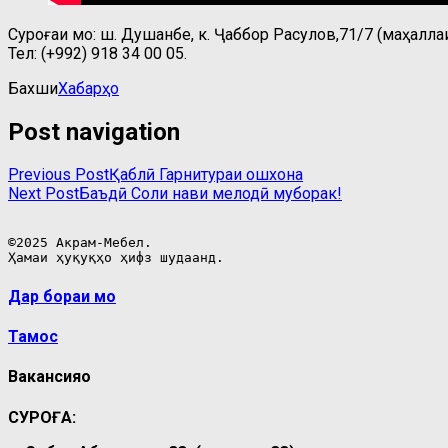
Суроғаи мо: ш. Душанбе, к. Ҷаббор Расулов,71/7 (маҳаллаи
Тел: (+992) 918 34 00 05.
Бахши
Хабарҳо
Post navigation
Previous Post
Қаблӣ
Гарнитураи ошхона
Next Post
Баъдӣ
Соли нави мелодӣ муборак!
©2025 Акрам-Мебел.

Ҳамаи ҳуқуқҳо ҳифз шудаанд.
Дар бораи мо
Тамос
Вакансияҳо
СУРОҒА: