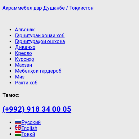
Акраммебел дар Душанбе / Тоҷикистон
Алвонҷак
Гарнитураи хонаи хоб
Гарнитураҳои ошхона
Диванҳо
Кресло
Курсиҳо
Махзан
Мебелҳои гардероб
Миз
Рахти хоб
Тамос:
(+992) 918 34 00 05
Русский
English
Тоҷикӣ