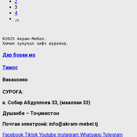
2
3
4
→
©2025 Акрам-Мебел.

Ҳамаи ҳуқуқҳо ҳифз шудаанд.
Дар бораи мо
Тамос
Вакансияҳо
СУРОҒА:
к. Собир Абдуллоев 33, (маҳаллаи 33)
Душанбе – Тоҷикистон
Почтаи электронӣ: info@akram-mebel.tj
Facebook
Tiktok
Youtube
Instagram
Whatsapp
Telegram