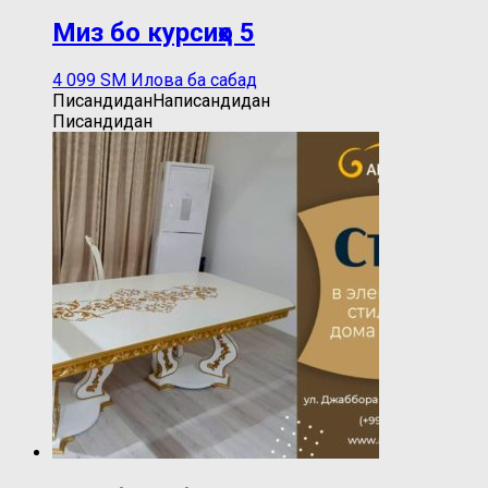
Миз бо курсиҳо 5
4 099
ЅМ
Илова ба сабад
Писандидан
Написандидан
Писандидан