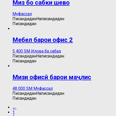
Миз бо сабки шево
Муфассал
Писандидан
Написандидан
Писандидан
Мебел барои офис 2
5 400
ЅМ
Илова ба сабад
Писандидан
Написандидан
Писандидан
Мизи офисӣ барои маҷлис
48 000
ЅМ
Муфассал
Писандидан
Написандидан
Писандидан
←
1