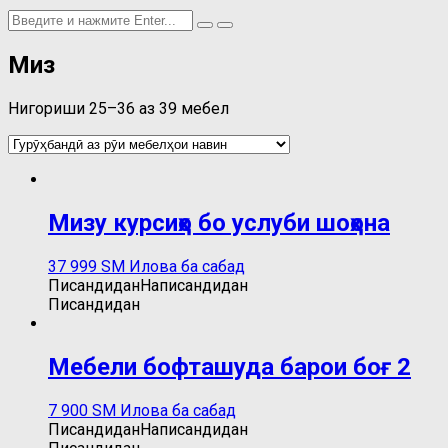
Миз
Нигориши 25–36 аз 39 мебел
Мизу курсиҳо бо услуби шоҳона
37 999
ЅМ
Илова ба сабад
Писандидан
Написандидан
Писандидан
Мебели бофташуда барои боғ 2
7 900
ЅМ
Илова ба сабад
Писандидан
Написандидан