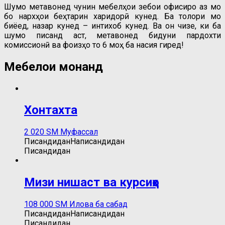
Шумо метавонед чунин мебелҳои зебои офисиро аз мо
бо нархҳои беҳтарин харидорӣ кунед. Ба толори мо
биёед, назар кунед – интихоб кунед. Ва он чизе, ки ба
шумо писанд аст, метавонед бидуни пардохти
комиссионӣ ва фоизҳо то 6 моҳ ба насия гиред!
Мебелҳои монанд
Хонтахта
2 020
ЅМ
Муфассал
Писандидан
Написандидан
Писандидан
Мизи нишаст ва курсиҳо
108 000
ЅМ
Илова ба сабад
Писандидан
Написандидан
Писандидан