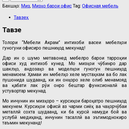
офис
Бахшҳо:
Миз
,
Мизҳо барои офис
Tag:
Офисная мебель
2
quantity
Тавзеҳ
Тавзеҳ
Толори “Мебели Акрам” интихоби васеи мебелҳои
гуногуни офисиро пешниҳод мекунад!
Дар ин ҷо шумо метавонед мебелро барои тарроҳии
офиси худ интихоб кунед. Мо мизҳои чӯбинро дар
шаклҳо, андозаҳо ва моделҳои гуногун пешниҳод
менамоем. Ҳамаи ин мебелҳо хеле мустаҳкам ва бо лак
пушонида шудаанд, ки ин онҳоро хеле ҷолиб менамояд
ва қабати лак рӯи онро бештар функсионалӣ ва
устувортар мекунад.
Мо инчунин ин мизҳоро – курсиҳои бароҳатро пешниҳод
мекунем. Курсиҳои офисӣ аз чарми сиёҳ ва чаҳорчӯбаи
металлӣ сохта шудаанд, ки ба курсӣ намуди бой ва
услубӣ медиҳанд, инчунин тасаллӣ ва эътимоднокиро
таъмин мекунанд!