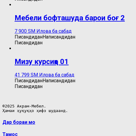
Мебели бофташуда барои боғ 2
7 900
ЅМ
Илова ба сабад
Писандидан
Написандидан
Писандидан
Мизу курсиҳо 01
41 799
ЅМ
Илова ба сабад
Писандидан
Написандидан
Писандидан
©2025 Акрам-Мебел.

Ҳамаи ҳуқуқҳо ҳифз шудаанд.
Дар бораи мо
Тамос