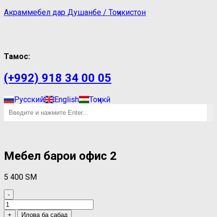
Акраммебел дар Душанбе / Тоҷикистон
Тамос:
(+992) 918 34 00 05
Русский
English
Тоҷикӣ
Мебел барои офис 2
5 400
ЅМ
-
Мебел
барои
+
Илова ба сабад