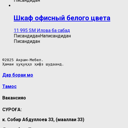
Писандидан
Шкаф офисный белого цвета
11 995
ЅМ
Илова ба сабад
Писандидан
Написандидан
Писандидан
©2025 Акрам-Мебел.

Ҳамаи ҳуқуқҳо ҳифз шудаанд.
Дар бораи мо
Тамос
Вакансияҳо
СУРОҒА:
к. Собир Абдуллоев 33, (маҳаллаи 33)