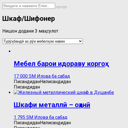
Шкаф/Шифонер
Нишон додани 3 маҳсулот
Мебел барои идораву коргоҳ
17 000
ЅМ
Илова ба сабад
Писандидан
Написандидан
Писандидан
Шкафи металлӣ – оҳанӣ
1 795
ЅМ
Илова ба сабад
Писандидан
Написандидан