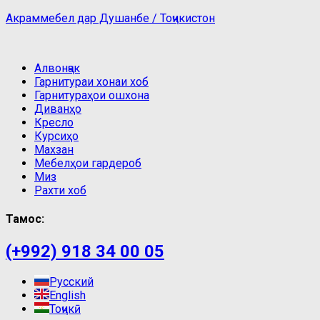
Акраммебел дар Душанбе / Тоҷикистон
Алвонҷак
Гарнитураи хонаи хоб
Гарнитураҳои ошхона
Диванҳо
Кресло
Курсиҳо
Махзан
Мебелҳои гардероб
Миз
Рахти хоб
Тамос:
(+992) 918 34 00 05
Русский
English
Тоҷикӣ