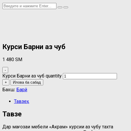
Курси Барни аз чуб
1 480
ЅМ
-
Курси Барни аз чуб quantity
+
Илова ба сабад
Бахш:
Барӣ
Тавзеҳ
Тавзеҳ
Дар мағозаи мебели «Акрам» курсии аз чубу тахта