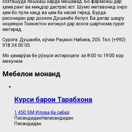
сохташуда пешкаш карда мешавад. Бо фармоиш дар
ҳама ранг ва миқдор дастрас аст. Шумо метавонед онро
ҳам бо пули нақд ва ҳам ба насия гиред. Бурда
расонидан дар дохили Душанбе бепул. Ба дигар шаҳру
ноҳияҳои Тоҷикистон интиқол дар асоси шартнома сурат
мегирад.
Суроға: Душанбе, кӯчаи Раҳмон Набиев, 205. Тел: (+992)
918 34 00 05.
Мо ҳамарӯза бе рӯзҳои истироҳати аз 8:00 то 19:00 кор
мекунем
Мебелҳои монанд
Курси барои Тарабхона
1 450
ЅМ
Илова ба сабад
Писандидан
Написандидан
Писандидан