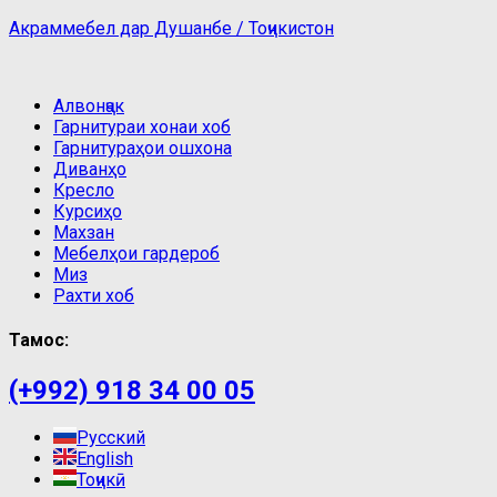
Акраммебел дар Душанбе / Тоҷикистон
Алвонҷак
Гарнитураи хонаи хоб
Гарнитураҳои ошхона
Диванҳо
Кресло
Курсиҳо
Махзан
Мебелҳои гардероб
Миз
Рахти хоб
Тамос:
(+992) 918 34 00 05
Русский
English
Тоҷикӣ