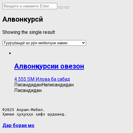
Алвонҷкурсӣ
Showing the single result
Алвонҷкурсии овезон
4 555
ЅМ
Илова ба сабад
Писандидан
Написандидан
Писандидан
©2025 Акрам-Мебел.

Ҳамаи ҳуқуқҳо ҳифз шудаанд.
Дар бораи мо