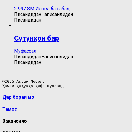
2 997
ЅМ
Илова ба сабад
Писандидан
Написандидан
Писандидан
Сутунҳои бар
Муфассал
Писандидан
Написандидан
Писандидан
©2025 Акрам-Мебел.

Ҳамаи ҳуқуқҳо ҳифз шудаанд.
Дар бораи мо
Тамос
Вакансияҳо