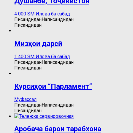
Душанбе, Тоҷикистон
4 000
ЅМ
Илова ба сабад
Писандидан
Написандидан
Писандидан
Мизҳои дарсӣ
1 400
ЅМ
Илова ба сабад
Писандидан
Написандидан
Писандидан
Курсиҳои “Парламент”
Муфассал
Писандидан
Написандидан
Писандидан
Аробача барои тарабхона