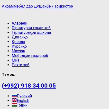
Акраммебел дар Душанбе / Тоҷикистон
Алвонҷак
Гарнитураи хонаи хоб
Гарнитураҳои ошхона
Диванҳо
Кресло
Курсиҳо
Махзан
Мебелҳои гардероб
Миз
Рахти хоб
Тамос:
(+992) 918 34 00 05
Русский
English
Тоҷикӣ