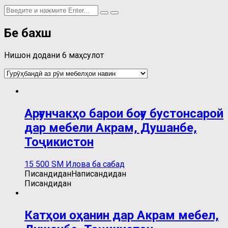
Бе бахш
Нишон додани 6 маҳсулот
Арғунчакҳо барои боғу бустонсарой
дар мебели Акрам, Душанбе,
Тоҷикистон
15 500
ЅМ
Илова ба сабад
Писандидан
Написандидан
Писандидан
Катҳои оҳанин дар Акрам мебел,