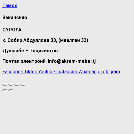
Тамос
Вакансияҳо
СУРОҒА:
к. Собир Абдуллоев 33, (маҳаллаи 33)
Душанбе – Тоҷикистон
Почтаи электронӣ: info@akram-mebel.tj
Facebook
Tiktok
Youtube
Instagram
Whatsapp
Telegram