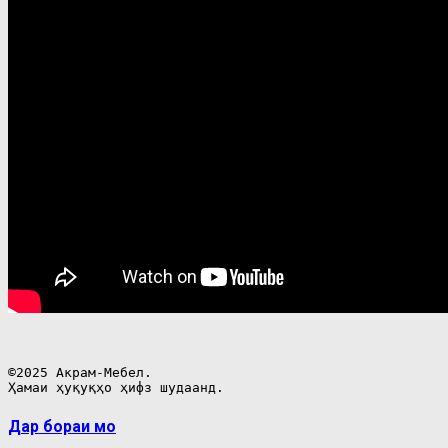
©2025 Акрам-Мебел.

Ҳамаи ҳуқуқҳо ҳифз шудаанд.
Дар бораи мо