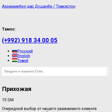
Акраммебел дар Душанбе / Тоҷикистон
Тамос:
(+992) 918 34 00 05
Русский
English
Тоҷикӣ
Прихожая
15
ЅМ
Очередной выбор от нашего уважаемого клиента