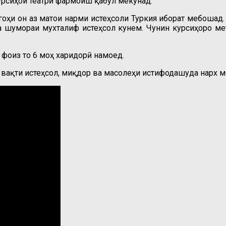
урсиҳои театрӣ фармоиш қабул мекунад.
тгоҳи он аз матои нарми истеҳсоли Туркия иборат мебош
а шумораи мухталиф истеҳсол кунем. Чунин курсиҳоро ме
 фоиз то 6 моҳ харидорӣ намоед.
ақти истеҳсол, миқдор ва масолеҳи истифодашуда нарх ме