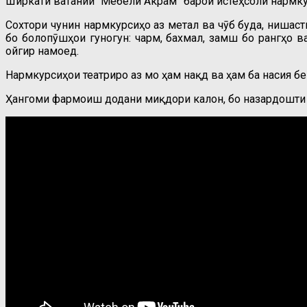
Ширкати ватании “Мебели Акрам” барои истеҳсоли нармк
Сохтори чунин нармкурсиҳо аз метал ва чӯб буда, нишас
бо болопӯшҳои гуногун: чарм, бахмал, замш бо рангҳо в
ҷойгир намоед.
Нармкурсиҳои театриро аз мо ҳам нақд ва ҳам ба насия бе
Ҳангоми фармоиш додани миқдори калон, бо назардошти в