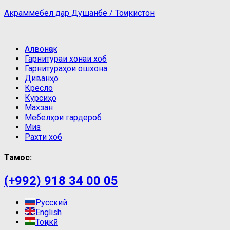
Акраммебел дар Душанбе / Тоҷикистон
Алвонҷак
Гарнитураи хонаи хоб
Гарнитураҳои ошхона
Диванҳо
Кресло
Курсиҳо
Махзан
Мебелҳои гардероб
Миз
Рахти хоб
Тамос:
(+992) 918 34 00 05
Русский
English
Тоҷикӣ