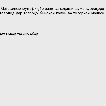
ад. Метавонем мувофиқ бо завқ ва хоҳиши шумо курсиҳоро
тавонед дар толорҳо, биноҳои калон ва толорҳои маҷлисӣ
тавонад тағйир ёбад.