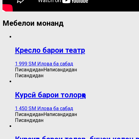
Мебелҳои монанд
Кресло барои театр
1 999
ЅМ
Илова ба сабад
Писандидан
Написандидан
Писандидан
Курсӣ барои толорҳо
1 450
ЅМ
Илова ба сабад
Писандидан
Написандидан
Писандидан