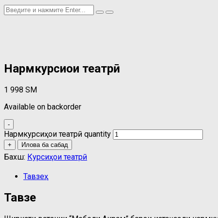
Нармкурсиҳои театрӣ
1 998
ЅМ
Available on backorder
-
Нармкурсиҳои театрӣ quantity
+
Илова ба сабад
Бахш:
Курсиҳои театрӣ
Тавзеҳ
Тавзеҳ