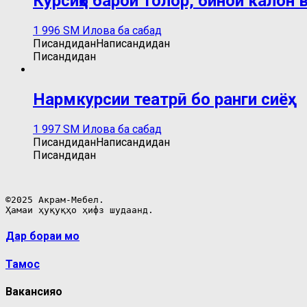
Курсиҳо барои толор, бинои калон
1 996
ЅМ
Илова ба сабад
Писандидан
Написандидан
Писандидан
Нармкурсии театрӣ бо ранги сиёҳ
1 997
ЅМ
Илова ба сабад
Писандидан
Написандидан
Писандидан
©2025 Акрам-Мебел.

Ҳамаи ҳуқуқҳо ҳифз шудаанд.
Дар бораи мо
Тамос
Вакансияҳо