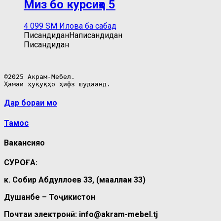
Миз бо курсиҳо 5
4 099
ЅМ
Илова ба сабад
Писандидан
Написандидан
Писандидан
©2025 Акрам-Мебел.

Ҳамаи ҳуқуқҳо ҳифз шудаанд.
Дар бораи мо
Тамос
Вакансияҳо
СУРОҒА:
к. Собир Абдуллоев 33, (маҳаллаи 33)
Душанбе – Тоҷикистон
Почтаи электронӣ: info@akram-mebel.tj