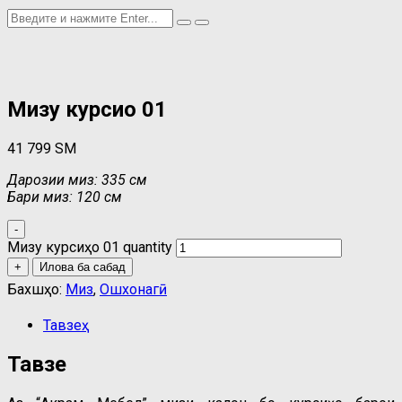
Мизу курсиҳо 01
41 799
ЅМ
Дарозии миз: 335 см
Бари миз: 120 см
-
Мизу курсиҳо 01 quantity
+
Илова ба сабад
Бахшҳо:
Миз
,
Ошхонагӣ
Тавзеҳ
Тавзеҳ