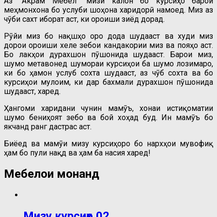
Аз “Акрам Мебел” мизи калон бо курсиҳо барои
меҳмонхона бо услуби шоҳона харидорӣ намоед. Миз аз
чӯби сахт иборат аст, ки ороиши зиёд дорад.
Рӯйи миз бо нақшҳо оро дода шудааст ва худи миз
дорои ороиши хеле зебои кандакории миз ва пояҳо аст.
Бо лакҳои дурахшон пӯшонида шудааст. Барои миз,
шумо метавонед шумораи курсиҳои ба шумо лозимаро,
ки бо ҳамон услуб сохта шудааст, аз чӯб сохта ва бо
курсиҳои мулоим, ки дар бахмали дурахшон пӯшонида
шудааст, харед.
Ҳангоми харидани чунин маҷмӯъ, хонаи истиқоматии
шумо бениҳоят зебо ва бой хоҳад буд. Ин маҷмӯъ бо
якчанд ранг дастрас аст.
Биёед ва маҷмӯи мизу курсиҳоро бо нархҳои мувофиқ
ҳам бо пули нақд ва ҳам ба насия харед!
Мебелҳои монанд
Мизу курсиҳо 02