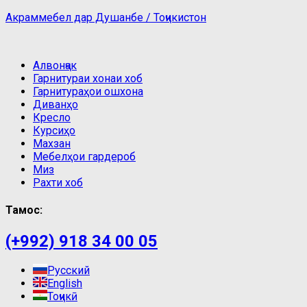
Акраммебел дар Душанбе / Тоҷикистон
Алвонҷак
Гарнитураи хонаи хоб
Гарнитураҳои ошхона
Диванҳо
Кресло
Курсиҳо
Махзан
Мебелҳои гардероб
Миз
Рахти хоб
Тамос:
(+992) 918 34 00 05
Русский
English
Тоҷикӣ