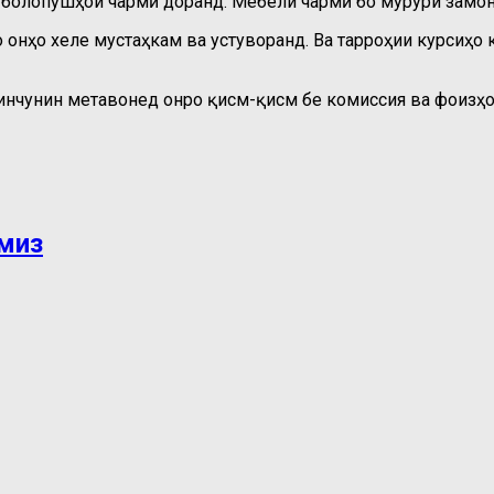
о болопӯшҳои чармӣ доранд. Мебели чармӣ бо мурури замо
 онҳо хеле мустаҳкам ва устуворанд. Ва тарроҳии курсиҳо 
инчунин метавонед онро қисм-қисм бе комиссия ва фоизҳо 
 миз