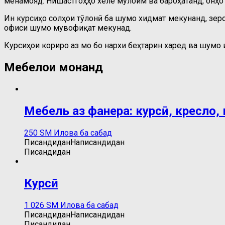
менамояд. Нишастгоҳҳо хеле мулоим ва бароҳатанд, онҳ
Ин курсиҳо солҳои тӯлонӣ ба шумо хидмат мекунанд, зеро
офиси шумо мувофиқат мекунад.
Курсиҳои кориро аз мо бо нархи беҳтарин харед ва шумо 
Мебелҳои монанд
Мебель аз фанера: курсӣ, кресло,
250
ЅМ
Илова ба сабад
Писандидан
Написандидан
Писандидан
Курсӣ
1 026
ЅМ
Илова ба сабад
Писандидан
Написандидан
Писандидан