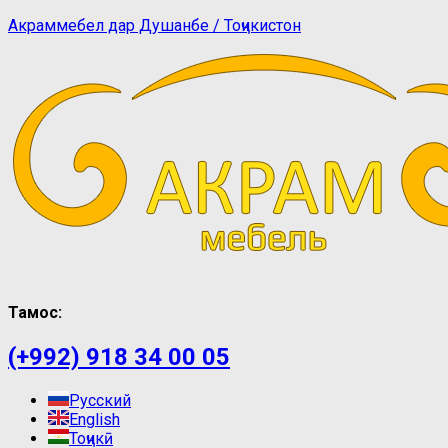
Акраммебел дар Душанбе / Тоҷикистон
Тамос:
(+992) 918 34 00 05
Русский
English
Тоҷикӣ