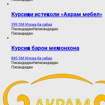
Курсиҳои истеҳсоли «Акрам мебел»
399
ЅМ
Илова ба сабад
Писандидан
Написандидан
Писандидан
Курсиҳо барои меҳмонхона
845
ЅМ
Илова ба сабад
Писандидан
Написандидан
Писандидан