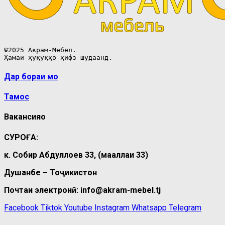
©2025 Акрам-Мебел.

Ҳамаи ҳуқуқҳо ҳифз шудаанд.
Дар бораи мо
Тамос
Вакансияҳо
СУРОҒА:
к. Собир Абдуллоев 33, (маҳаллаи 33)
Душанбе – Тоҷикистон
Почтаи электронӣ: info@akram-mebel.tj
Facebook
Tiktok
Youtube
Instagram
Whatsapp
Telegram