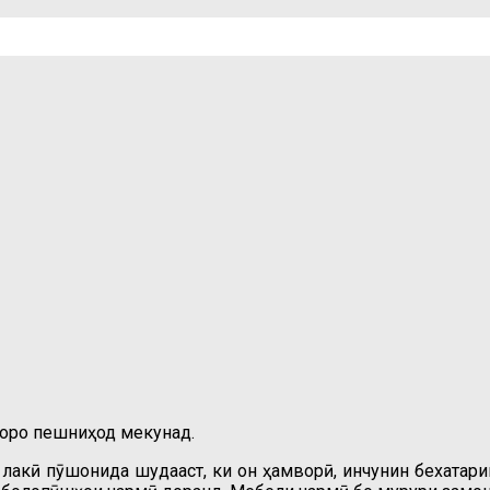
боро пешниҳод мекунад.
 лакӣ пӯшонида шудааст, ки он ҳамворӣ, инчунин бехатари