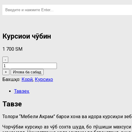
Курсиҳои чӯбин
1 700
ЅМ
-
Курсиҳои
чӯбин
+
Илова ба сабад
quantity
Бахшҳо:
Корӣ
,
Курсиҳо
Тавзеҳ
Тавзеҳ
Толори “Мебели Акрам” барои хона ва идора курсиҳои зе
Чорчӯбаи курсиҳо аз чӯб сохта шуда, бо пӯшиши махсуси