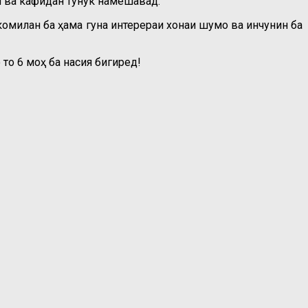
н ва кафидан тунук намешавад.
комилан ба ҳама гуна интерераи хонаи шумо ва инчунин ба
то 6 моҳ ба насия бигиред!