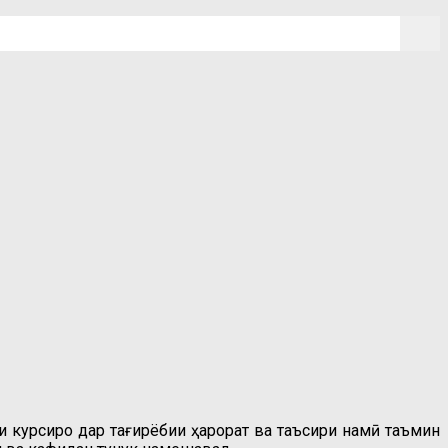
и курсиро дар тағирёбии ҳарорат ва таъсири намӣ таъмин