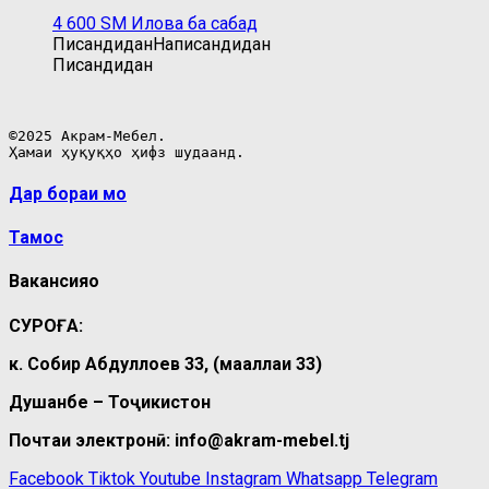
4 600
ЅМ
Илова ба сабад
Писандидан
Написандидан
Писандидан
©2025 Акрам-Мебел.

Ҳамаи ҳуқуқҳо ҳифз шудаанд.
Дар бораи мо
Тамос
Вакансияҳо
СУРОҒА:
к. Собир Абдуллоев 33, (маҳаллаи 33)
Душанбе – Тоҷикистон
Почтаи электронӣ: info@akram-mebel.tj
Facebook
Tiktok
Youtube
Instagram
Whatsapp
Telegram