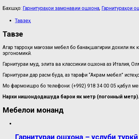
Бахшҳо:
Гарнитураҳои замонавии ошхона
,
Гарнитураҳои о
Тавзеҳ
Тавзеҳ
Агар тарроҳи мағозаи мебел бо банақшагирии дохили як к
эргономикӣ.
Гарнитураи муд, элита ва классикии ошхона аз Италия, О
Гарнитураи дар расм буда, аз тарафи “Акрам мебел” истеҳ
Мо фармоишро бо телефони: (+992) 918 34 00 05 қабул м
Нархи нишондодашуда барои як метр (погонный метр)
Мебелҳои монанд
Гарнитураи ошхона – услуби туркӣ