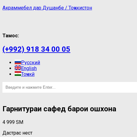
Акраммебел дар Душанбе / Тоҷикистон
Тамос:
(+992) 918 34 00 05
Русский
English
Тоҷикӣ
Гарнитураи сафед барои ошхона
4 999
ЅМ
Дастрас нест