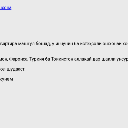
шхона
вартира машғул бошад, ӯ инчунин ба истеҳсоли ошхонаи хо
лмон, Фаронса, Туркия ба Тоҷикистон аллакай дар шакли ун
сол шудааст.
екунем
.