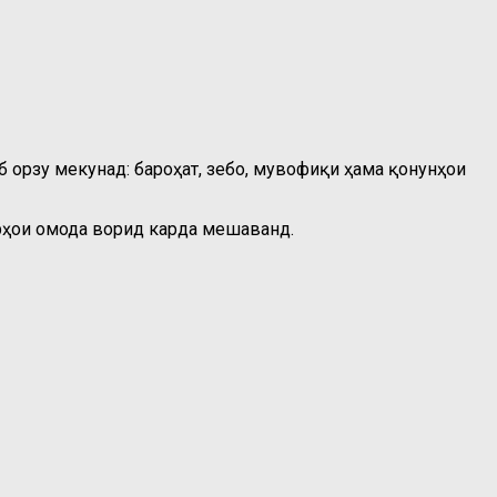
б орзу мекунад: бароҳат, зебо, мувофиқи ҳама қонунҳои
сурҳои омода ворид карда мешаванд.