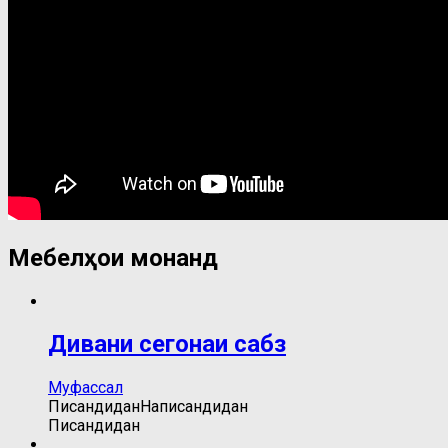
Мебелҳои монанд
Дивани сегонаи сабз
Муфассал
Писандидан
Написандидан
Писандидан