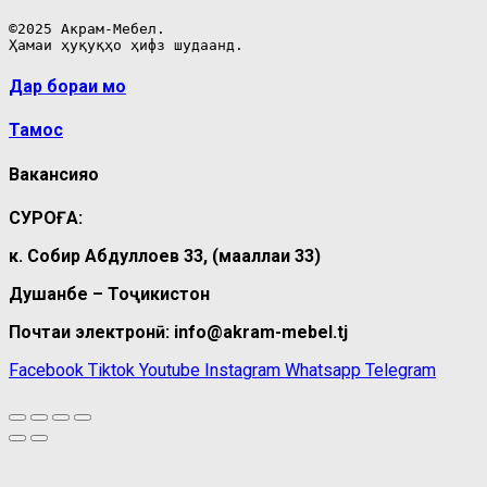
©2025 Акрам-Мебел.

Ҳамаи ҳуқуқҳо ҳифз шудаанд.
Дар бораи мо
Тамос
Вакансияҳо
СУРОҒА:
к. Собир Абдуллоев 33, (маҳаллаи 33)
Душанбе – Тоҷикистон
Почтаи электронӣ: info@akram-mebel.tj
Facebook
Tiktok
Youtube
Instagram
Whatsapp
Telegram