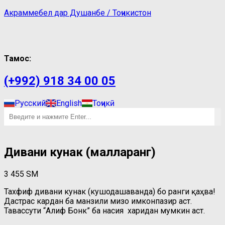
Акраммебел дар Душанбе / Тоҷикистон
Тамос:
(+992) 918 34 00 05
Русский
English
Тоҷикӣ
Дивани кунҷак (малларанг)
3 455
ЅМ
Тахфиф дивани кунҷак (кушодашаванда) бо ранги қаҳва!
Дастрас кардан ба манзили мизоҷ имконпазир аст.
Тавассути “Алиф Бонк” ба насия харидан мумкин аст.