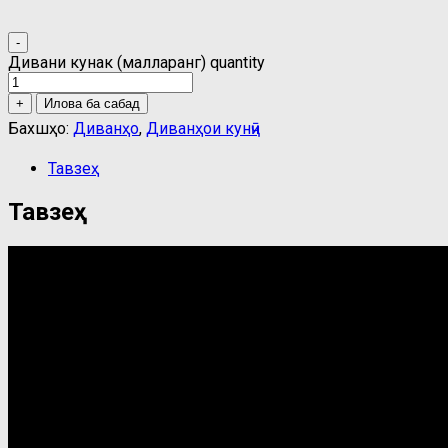
-
Дивани кунҷак (малларанг) quantity
+
Илова ба сабад
Бахшҳо:
Диванҳо
,
Диванҳои кунҷӣ
Тавзеҳ
Тавзеҳ