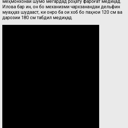
меҳмонхонаи шумо мегардад роҳату фароғат медиҳад.
Илова бар ин, он бо механизми чархзанандаи дельфин
муҷаҳҳаз шудааст, ки онро ба ҷои хоб бо паҳнои 120 см ва
дарозии 180 см табдил медиҳад.