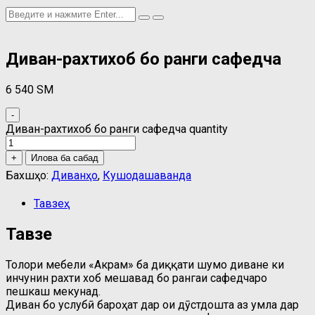
Диван-рахтихоб бо ранги сафедча
6 540
ЅМ
-
Диван-рахтихоб бо ранги сафедча quantity
+
Илова ба сабад
Бахшҳо:
Диванҳо
,
Кушодашаванда
Тавзеҳ
Тавзеҳ
Толори мебели «Акрам» ба диққати шумо диване ки
инчунин рахти хоб мешавад бо рангаи сафедчаро
пешкаш мекунад.
Диван бо услубӣ бароҳат дар ҷои дӯстдошта аз ҷумла дар