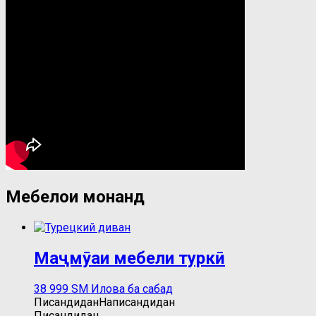
Мебелҳои монанд
Маҷмӯаи мебели туркӣ
38 999
ЅМ
Илова ба сабад
Писандидан
Написандидан
Писандидан