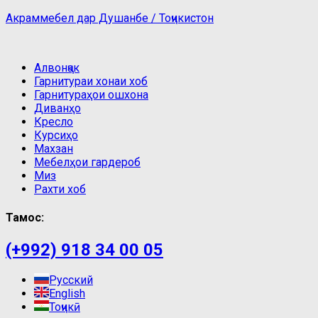
Акраммебел дар Душанбе / Тоҷикистон
Алвонҷак
Гарнитураи хонаи хоб
Гарнитураҳои ошхона
Диванҳо
Кресло
Курсиҳо
Махзан
Мебелҳои гардероб
Миз
Рахти хоб
Тамос:
(+992) 918 34 00 05
Русский
English
Тоҷикӣ