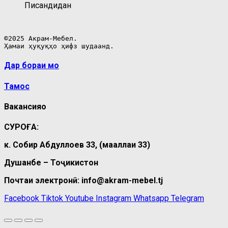
Писандидан
©2025 Акрам-Мебел.

Ҳамаи ҳуқуқҳо ҳифз шудаанд.
Дар бораи мо
Тамос
Вакансияҳо
СУРОҒА:
к. Собир Абдуллоев 33, (маҳаллаи 33)
Душанбе – Тоҷикистон
Почтаи электронӣ: info@akram-mebel.tj
Facebook
Tiktok
Youtube
Instagram
Whatsapp
Telegram