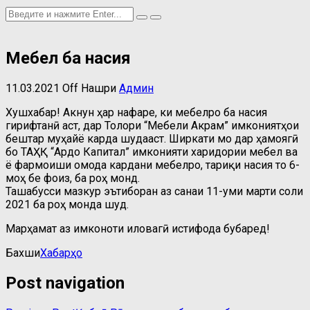
Мебел ба насия
11.03.2021
Off
Нашри
Админ
Хушхабар! Акнун ҳар нафаре, ки мебелро ба насия
гирифтанӣ аст, дар Толори “Мебели Акрам” имкониятҳои
бештар муҳайё карда шудааст. Ширкати мо дар ҳамҷоягӣ
бо ТАҲҚ “Ардо Капитал” имконияти харидории мебел ва
ё фармоиши омода кардани мебелро, тариқи насия то 6-
моҳ бе фоиз, ба роҳ монд.
Ташабусси мазкур эътиборан аз санаи 11-уми марти соли
2021 ба роҳ монда шуд.
Марҳамат аз имконоти иловагӣ истифода бубаред!
Бахши
Хабарҳо
Post navigation