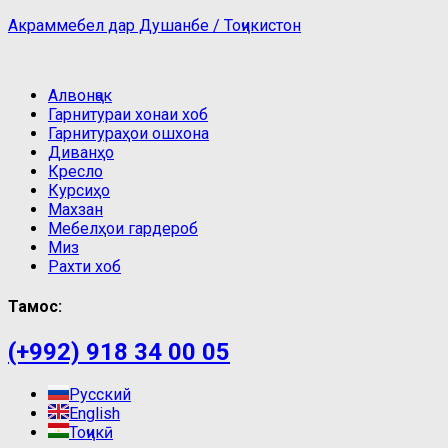
Акраммебел дар Душанбе / Тоҷикистон
Алвонҷак
Гарнитураи хонаи хоб
Гарнитураҳои ошхона
Диванҳо
Кресло
Курсиҳо
Махзан
Мебелҳои гардероб
Миз
Рахти хоб
Тамос:
(+992) 918 34 00 05
Русский
English
Тоҷикӣ