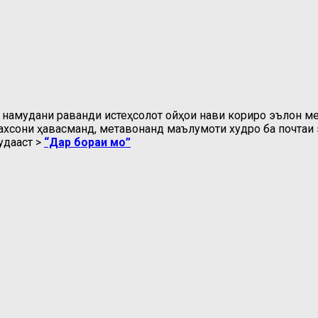
намудани раванди истеҳсолот ҷойҳои нави кориро эълон ме
хсони ҳавасманд, метавонанд маълумоти худро ба почтаи э
удааст >
“Дар бораи мо”