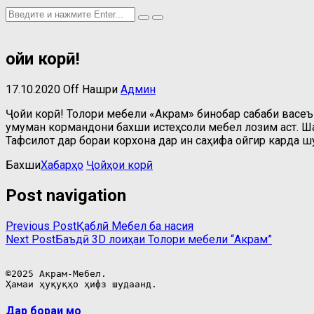
Ҷойи корӣ!
17.10.2020
Off
Нашри
Админ
Ҷойи корӣ! Толори мебели «Акрам» бинобар сабаби васеъ 
умуман кормандони бахши истеҳсоли мебел лозим аст. Ша
Тафсилот дар бораи корхона дар ин саҳифа ҷойгир карда ш
Бахши
Хабарҳо
Ҷойҳои корӣ
Post navigation
Previous Post
Қаблӣ
Мебел ба насия
Next Post
Баъдӣ
3D лоиҳаи Толори мебели “Акрам”
©2025 Акрам-Мебел.

Ҳамаи ҳуқуқҳо ҳифз шудаанд.
Дар бораи мо