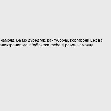
намояд. Ба мо дуредгар, рангуборчӣ, коргарони цех ва
лектронии мо info@akram-mebel.tj равон намоянд.