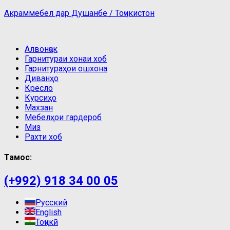
Акраммебел дар Душанбе / Тоҷикистон
Алвонҷак
Гарнитураи хонаи хоб
Гарнитураҳои ошхона
Диванҳо
Кресло
Курсиҳо
Махзан
Мебелҳои гардероб
Миз
Рахти хоб
Тамос:
(+992) 918 34 00 05
Русский
English
Тоҷикӣ