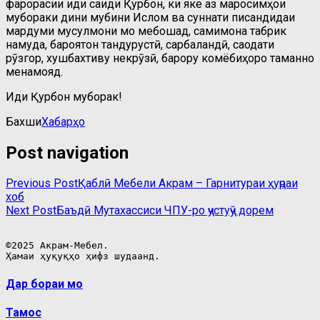
фарорасии иди саиди Қурбон, ки яке аз маросимҳои
мубораки дини мубини Ислом ва суннати писандидаи
мардуми мусулмони мо мебошад, самимона табрик
намуда, бароятон тандурустӣ, сарбаландӣ, саодати
рӯзгор, хушбахтиву некрӯзӣ, барору комёбиҳоро таманно
менамояд.
Иди Қурбон муборак!
Бахши
Хабарҳо
Post navigation
Previous Post
Қаблӣ
Мебели Акрам – Гарнитураи ҳуҷраи
хоб
Next Post
Баъдӣ
Мутахассиси ЧПУ-ро ҷустуҷӯ дорем
©2025 Акрам-Мебел.

Ҳамаи ҳуқуқҳо ҳифз шудаанд.
Дар бораи мо
Тамос