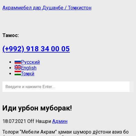
Акраммебел дар Душанбе / Тоҷикистон
Тамос:
(+992) 918 34 00 05
Русский
English
Тоҷикӣ
Иди Қурбон муборак!
18.07.2021
Off
Нашри
Админ
Толори “Мебели Акрам” ҳамаи шуморо дӯстони азиз бо