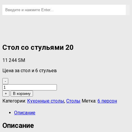
Стол со стульями 20
11 244
ЅМ
Цена за стол и 6 стульев
-
Количество
товара
+
В корзину
Стол
Категории:
Кухонные столы
,
Столы
Метка:
6 персон
со
стульями
Описание
20
Описание